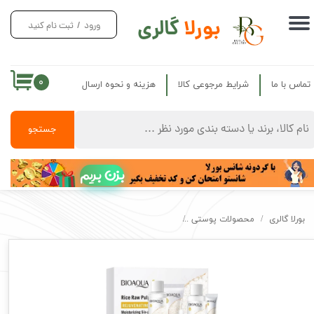
بورلا
گالری
ورود
/
ثبت نام کنید
حساب کاربری من
تغییر گذر واژه
۰
تماس با ما
شرایط مرجوعی کالا
هزینه و نحوه ارسال
سفارشات
خروج از حساب کاربری
جستجو
بزن بریم
بورلا گالری
محصولات پوستی
پک جوان ساز برنج بیواکوا اصل ضد چروک و روشن کننده 6 تکه Rice