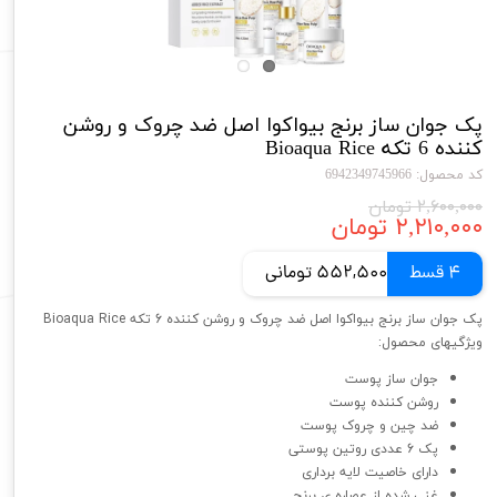
پک جوان ساز برنج بیواکوا اصل ضد چروک و روشن
کننده 6 تکه Bioaqua Rice
کد محصول: 6942349745966
۲,۶۰۰,۰۰۰ تومان
۲,۲۱۰,۰۰۰ تومان
4 قسط
552,500 تومانی
پک جوان ساز برنج بیواکوا اصل ضد چروک و روشن کننده 6 تکه Bioaqua Rice
ویژگیهای محصول:
جوان ساز پوست
روشن کننده پوست
ضد چین و چروک پوست
پک 6 عددی روتین پوستی
دارای خاصیت لایه برداری
غنی شده از عصاره ی برنج