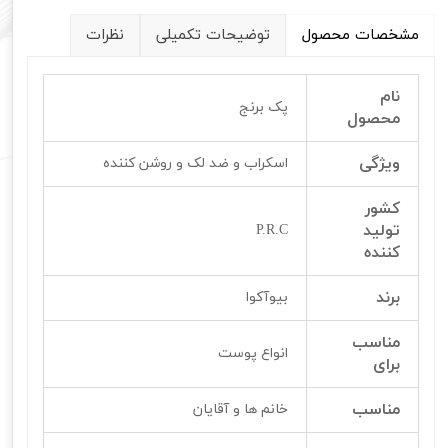
مشخصات محصول
توضیحات تکمیلی
نظرات
نام
پک برنج
محصول
ویژگی
اسکراب و ضد لک و روشن کننده
کشور
تولید
P.R.C
کننده
برند
بیوآکوا
مناسب
انواع پوست
برای
مناسب
خانم ها و آقایان