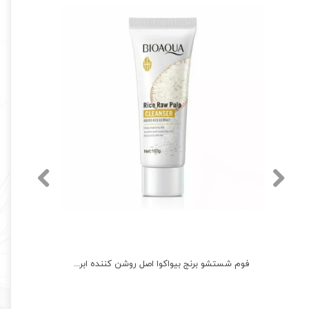
تونر سفید کننده برنج بیواکوا اصل روشن کننده ابرسان Bioaqua
فوم شستشو برنج بیواکوا اصل روشن کننده ابرسان Bioaqua