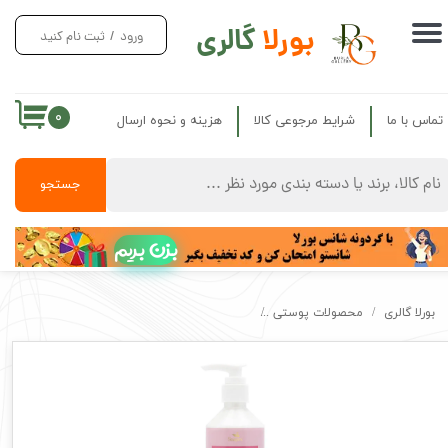
بورلا
گالری
ورود
/
ثبت نام کنید
حساب کاربری من
تغییر گذر واژه
۰
تماس با ما
شرایط مرجوعی کالا
هزینه و نحوه ارسال
سفارشات
خروج از حساب کاربری
جستجو
بزن بریم
بورلا گالری
محصولات پوستی
کرم آبرسان مرطوب کننده دست و صورت سوپکس حاوی ع