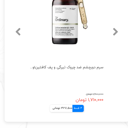
سرم ضد‌جوش نیاسینامید و زینک‌ اوردینری اصل کانادا ordinary
سرم دورچشم ضد چروک تیرگی و پف کافئین‌اوردینری اصل کانادا The Ordinary
۱,۹۰۰,۰۰۰ تومان
۱,۷۱۰,۰۰۰ تومان
4 قسط
427,500 تومانی