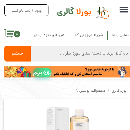
بورلا
گالری
ورود
/
ثبت نام کنید
حساب کاربری من
تغییر گذر واژه
۰
تماس با ما
شرایط مرجوعی کالا
هزینه و نحوه ارسال
سفارشات
خروج از حساب کاربری
جستجو
بزن بریم
بورلا گالری
محصولات پوستی
تونر اوردینری‌گلیکولیک اسید لایه بردار و روشن کننده اصل