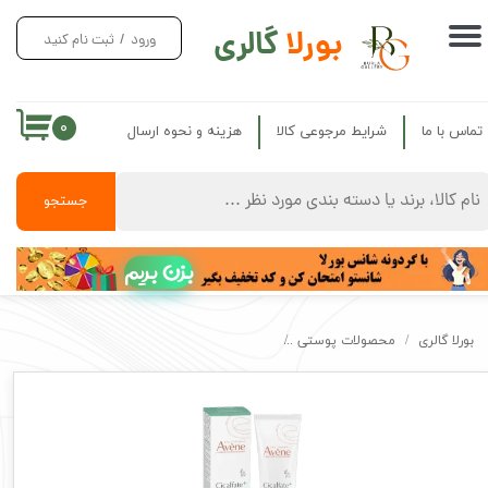
بورلا
گالری
ورود
/
ثبت نام کنید
حساب کاربری من
تغییر گذر واژه
۰
تماس با ما
شرایط مرجوعی کالا
هزینه و نحوه ارسال
سفارشات
خروج از حساب کاربری
جستجو
بزن بریم
بورلا گالری
محصولات پوستی
کرم ترمیم کننده و چند کاره سیکالفیت اون اصل 48 ساعته Avene Cicalfate