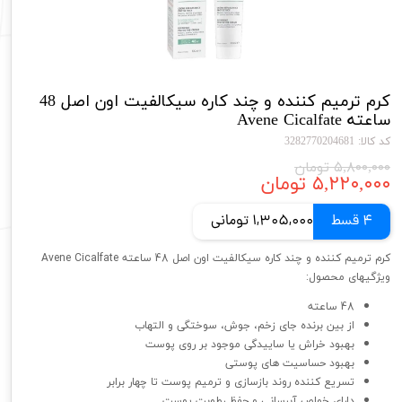
کرم ترمیم کننده و چند کاره سیکالفیت اون اصل 48
ساعته Avene Cicalfate
کد کالا: 3282770204681
۵,۸۰۰,۰۰۰ تومان
۵,۲۲۰,۰۰۰ تومان
4 قسط
1,305,000 تومانی
کرم ترمیم کننده و چند کاره سیکالفیت اون اصل 48 ساعته Avene Cicalfate
ویژگیهای محصول:
48 ساعته
از بین برنده جای زخم، جوش، سوختگی و التهاب
بهبود خراش یا ساییدگی موجود بر روی پوست
بهبود حساسیت های پوستی
تسریع کننده روند بازسازی و ترمیم پوست تا چهار برابر
دارای خواص آبرسانی و حفظ رطوبت پوست