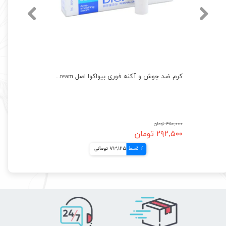
کرم دست 5 عددی میکس بیواکوا اصل Bioaqua mix hand cream
کرم ضد جوش و آکنه فوری بیواکوا اصل Bioaqua Removal Of Acne Cream
۴۵۰,۰۰۰ تومان
۲۹۲,۵۰۰ تومان
4 قسط
73,125 تومانی