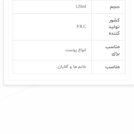
حجم
120ml
کشور
تولید
P.R.C
کننده
مناسب
انواع پوست
برای
مناسب
خانم ها و آقایان