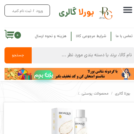
بورلا
گالری
ورود
/
ثبت نام کنید
حساب کاربری من
تغییر گذر واژه
۰
تماس با ما
شرایط مرجوعی کالا
هزینه و نحوه ارسال
سفارشات
خروج از حساب کاربری
جستجو
بزن بریم
بورلا گالری
محصولات پوستی
لوسیون صورت و گردن روشن کننده بیواکوا اصل برنج جوان ساز aw