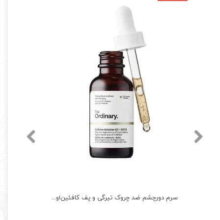
سرم ضد‌جوش نیاسینامید و زینک‌ اوردینری اصل کانادا ordinary
سرم دورچشم ضد چروک تیرگی و پف کافئین‌اوردینری اصل کانادا The Ordinary