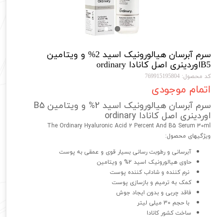
سرم آبرسان هیالورونیک اسید 2% و ویتامین
B5‌اوردینری اصل کانادا ordinary
کد محصول: 769915195804
اتمام موجودی
سرم آبرسان هیالورونیک اسید 2% و ویتامین B5
اوردینری اصل کانادا ordinary
The Ordinary Hyaluronic Acid 2 Percent And B5 Serum 30ml
ویژگیهای محصول:
آبرسانی و رطوبت رسانی بسیار قوی و عمقی به پوست
حاوی هیالورونیک اسید 2% و ویتامین
نرم کننده و شاداب کننده پوست
کمک به ترمیم و بازسازی پوست
فاقد چربی و بدون ایجاد جوش
با حجم 30 میلی لیتر
ساخت کشور کانادا