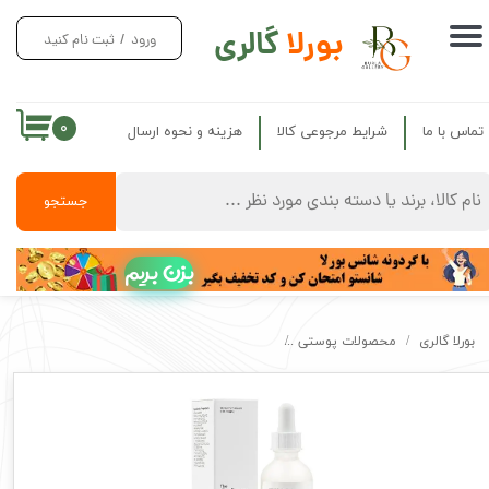
بورلا
گالری
ورود
/
ثبت نام کنید
حساب کاربری من
تغییر گذر واژه
۰
تماس با ما
شرایط مرجوعی کالا
هزینه و نحوه ارسال
سفارشات
خروج از حساب کاربری
جستجو
بزن بریم
بورلا گالری
محصولات پوستی
سرم آبرسان هیالورونیک اسید 2% و ویتامین B5‌اوردینری اصل کانادا ordinary