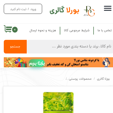
بورلا
گالری
ورود
/
ثبت نام کنید
حساب کاربری من
تغییر گذر واژه
۰
تماس با ما
شرایط مرجوعی کالا
هزینه و نحوه ارسال
سفارشات
خروج از حساب کاربری
جستجو
بزن بریم
بورلا گالری
محصولات پوستی
ماسک ورقه ای کنترل چربی بیواکوا اصل مدل چای سبز ضد 