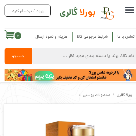
بورلا
گالری
ورود
/
ثبت نام کنید
حساب کاربری من
تغییر گذر واژه
۰
تماس با ما
شرایط مرجوعی کالا
هزینه و نحوه ارسال
سفارشات
خروج از حساب کاربری
جستجو
بزن بریم
بورلا گالری
محصولات پوستی
کرم معجزه گر چند کاره درمانی روغن اسب بیواکوا BIOAQUA