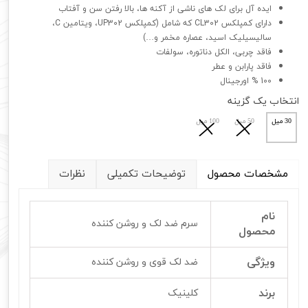
ایده آل برای لک های ناشی از آکنه ها، بالا رفتن سن و آفتاب
دارای کمپلکس CL302 که شامل (کمپلکس UP302، ویتامین C،
سالیسیلیک اسید، عصاره مخمر و…)
فاقد چربی، الکل دناتوره، سولفات
فاقد پارابن و عطر
100 % اورجینال
انتخاب یک گزینه
30 میل
50 میل
100 میل
مشخصات محصول
توضیحات تکمیلی
نظرات
نام
سرم ضد لک و روشن کننده
محصول
ویژگی
ضد لک قوی و روشن کننده
برند
کلینیک