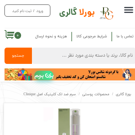
بورلا
گالری
ورود
/
ثبت نام کنید
حساب کاربری من
تغییر گذر واژه
۰
تماس با ما
شرایط مرجوعی کالا
هزینه و نحوه ارسال
سفارشات
خروج از حساب کاربری
جستجو
بزن بریم
بورلا گالری
محصولات پوستی
سرم ضد لک کلینیک اصل Clinique