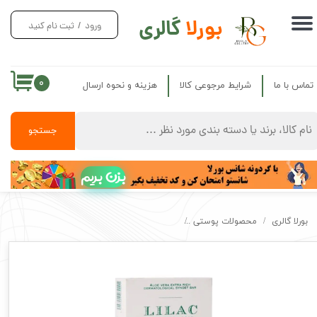
بورلا
گالری
ورود
/
ثبت نام کنید
حساب کاربری من
تغییر گذر واژه
۰
تماس با ما
شرایط مرجوعی کالا
هزینه و نحوه ارسال
سفارشات
خروج از حساب کاربری
جستجو
بزن بریم
بورلا گالری
محصولات پوستی
پن ضد اگزما لیلاک اصل بلژیک ابرسان قوی پوست LILAC