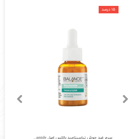
۱۵ درصد
ماسک ورقه ای کنترل چربی بیواکوا اصل مدل چای سبز ضد جوش BIOAQUA MASK
سرم ضد جوش نیاسینامید بالانس اصل BALANCE Niacinamide