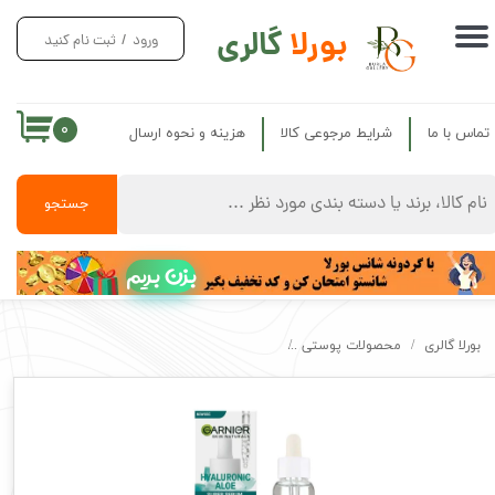
بورلا
گالری
ورود
/
ثبت نام کنید
حساب کاربری من
تغییر گذر واژه
۰
تماس با ما
شرایط مرجوعی کالا
هزینه و نحوه ارسال
سفارشات
خروج از حساب کاربری
جستجو
بزن بریم
بورلا گالری
محصولات پوستی
سوپر سرم آبرسان هیالورونیک اسید و آلوئه ورا گارنیر اص