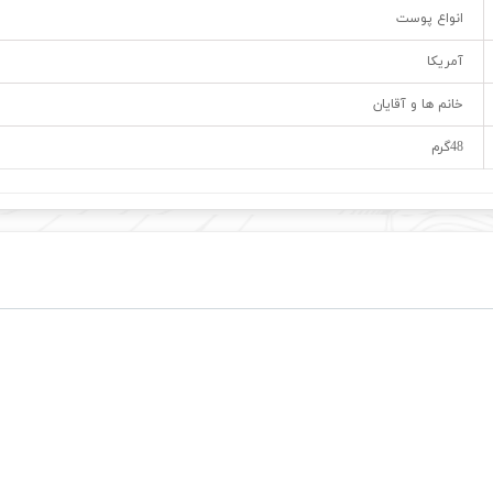
انواع پوست
آمریکا
خانم ها و آقایان
48گرم