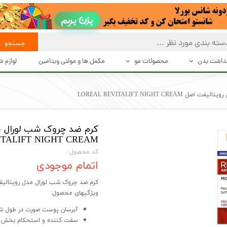
بزن بریم
جستجو
هداشت بدن
محصولات مو
مکمل ها و مولتی ویتامین
لوازم 
 تعریق
بهداشت و مراقبت از مو
حالت د
LOREAL REVITALIFT NIGHT C
بت بدن
حالت دهنده های مو
دستگاه 
شت بدن
محصولات درمانی و تقویت کننده مو
اصلاح
ITALIFT NIGHT CREAM
اکسسوری مو
کد محصول:
اتمام موجودی
کرم ضد چروک شب لورال مدل رویتالیفت اصل TALIFT NIGHT CREAM
ویژگیهای محصول:
آبرسان پوست صورت در طول 
سفت کننده و استحکام بخش