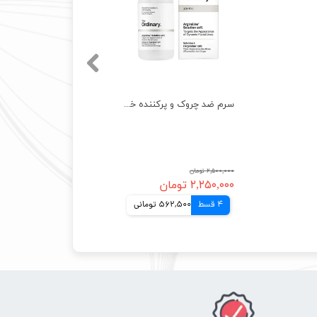
سرم ضد‌ چروک و پرکننده خطوط ارژیرلین 10% اوردینری اصل کانادا
۲,۵۰۰,۰۰۰ تومان
۲,۲۵۰,۰۰۰ تومان
4 قسط
562,500 تومانی