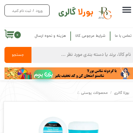
بورلا
گالری
ورود
/
ثبت نام کنید
حساب کاربری من
تغییر گذر واژه
۰
تماس با ما
شرایط مرجوعی کالا
هزینه و نحوه ارسال
سفارشات
خروج از حساب کاربری
جستجو
بزن بریم
بورلا گالری
محصولات پوستی
بالم و کره دست و بدن نوتروژینا اصل هیدرو بوست آبرسان 