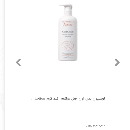
لوسیون بدن وازلین اصل مدل روغن آرگان Vaseline
لوسیون بدن اون اصل فرانسه کلد کرم AVENE Cold Cream Body Lotion
۴,۴۰۰,۰۰۰ تومان