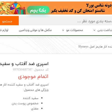
بزن بریم
جستجو
هداشت بدن
محصولات مو
مکمل ها و مولتی ویتامین
لوازم 
 تعریق
بهداشت و مراقبت از مو
حالت د
ار هایمز اصل Hymeys
بت بدن
حالت دهنده های مو
دستگاه 
اسپری ضد آفتاب و سفید کنند
شت بدن
محصولات درمانی و تقویت کننده مو
اصلاح
کد محصول: 6976504687587
اکسسوری مو
اتمام موجودی
اسپری ضد آفتاب و سفید کننده انار هایمز ا
ویژگی های محصول:
سفید کننده
مخصوص پوست بدن
مغذی