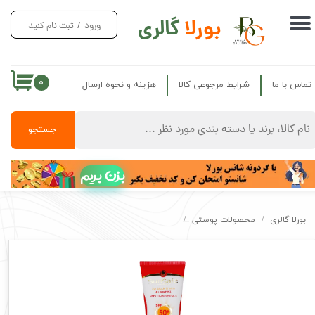
بورلا
گالری
ورود
/
ثبت نام کنید
حساب کاربری من
تغییر گذر واژه
۰
تماس با ما
شرایط مرجوعی کالا
هزینه و نحوه ارسال
سفارشات
خروج از حساب کاربری
جستجو
بزن بریم
بورلا گالری
محصولات پوستی
ضد افتاب سان سیف ضد چروک بدون رنگ و رنگی انواع پ