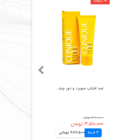
۱۰ درصد
ضد افتاب صورت و دور چشم کلینیک اصل ضد لک رطوبت رسان سولار اسمارت clinique SPF40
۳,۹۰۰,۰۰۰ تومان
۳,۵۱۰,۰۰۰ تومان
4 قسط
877,500 تومانی