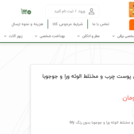
ورود
/
ثبت نام کنید
۰
حساب کاربری من
تماس با ما
شرایط مرجوعی کالا
هزینه و نحوه ارسال
تغییر گذر واژه
شخصی برقی
عطر و ادکلن
بهداشت شخصی
زیور آلات
سفارشات
هنده های برقی
زنانه
محصولات بهداشت دهان و دندان
گردنبند
خروج از حساب کاربری
پاکسازی پوست
مردانه
محصولات بهداشت بانوان
دستبند
پوست چرب و مختلط الوئه ورا و جوجوبا
 صورت و بدن
عطر جیبی
محصولات سلامت عمومی
انگشتر
گوشواره
نیم ست
ست 4 تیکه
ختلط الوئه ورا و جوجوبا بدون رنگ My