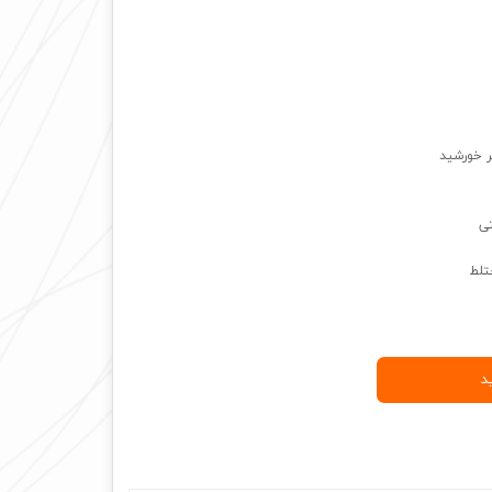
ر خورشید
تی
تلط
د