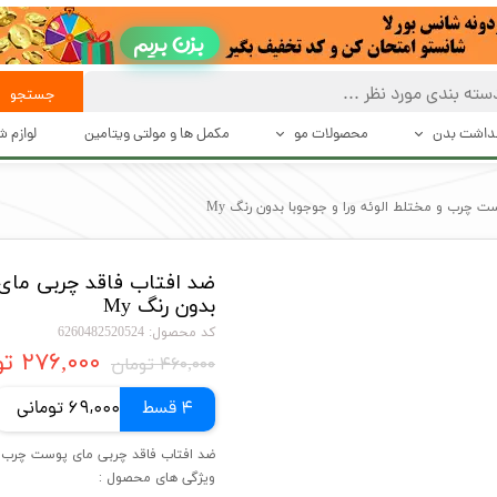
بزن بریم
جستجو
هداشت بدن
محصولات مو
مکمل ها و مولتی ویتامین
لوازم 
 تعریق
بهداشت و مراقبت از مو
حالت د
 چرب و مختلط الوئه ورا و جوجوبا بدون رنگ My
بت بدن
حالت دهنده های مو
دستگاه 
ضد افتاب فاقد چربی مای 
شت بدن
محصولات درمانی و تقویت کننده مو
اصلاح
بدون رنگ My
اکسسوری مو
کد محصول: 6260482520524
۲۷۶,۰۰۰ تومان
۴۶۰,۰۰۰ تومان
4 قسط
69,000 تومانی
ضد افتاب فاقد چربی مای پوست چرب و م
ویژگی های محصول :