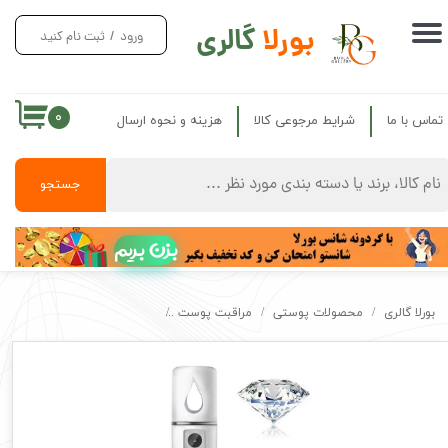
بورلا
گالری
ورود
/
ثبت نام کنید
حساب کاربری من
تغییر گذر واژه
۰
تماس با ما
شرایط مرجوعی کالا
هزینه و نحوه ارسال
سفارشات
خروج از حساب کاربری
جستجو
بزن بریم
بورلا گالری
محصولات پوستی
مراقبت پوست
دستگاه بخور سردکاشت مژه دستگاه شارژی 