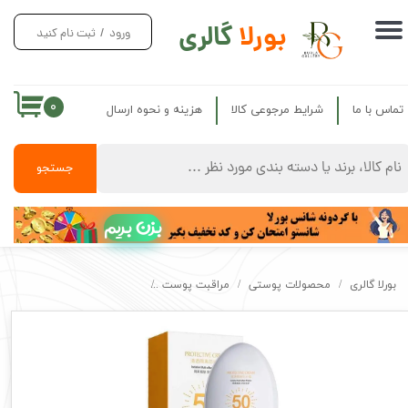
بورلا
گالری
ورود
/
ثبت نام کنید
حساب کاربری من
تغییر گذر واژه
۰
تماس با ما
شرایط مرجوعی کالا
هزینه و نحوه ارسال
سفارشات
خروج از حساب کاربری
جستجو
بزن بریم
بورلا گالری
محصولات پوستی
مراقبت پوست
کرم ضد افتاب و ضد لک ایمیجز اصل