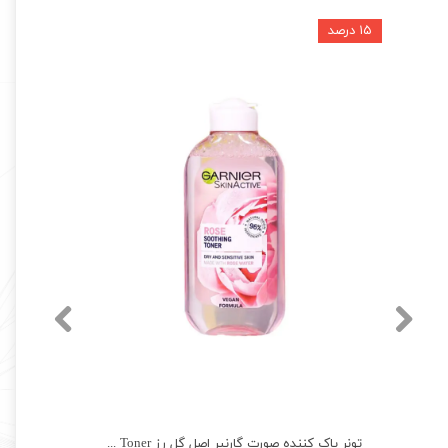
۱۵ درصد
تونر ضد جوش سرسیاه نوتروژینا اصل Neutrogena
تونر پاک کننده صورت گارنیر اصل گل رز Garnier Toner