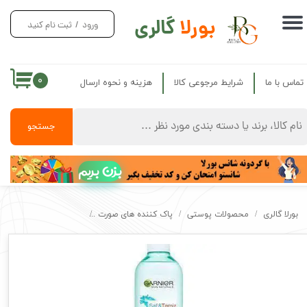
بورلا
گالری
ورود
/
ثبت نام کنید
حساب کاربری من
تغییر گذر واژه
۰
تماس با ما
شرایط مرجوعی کالا
هزینه و نحوه ارسال
سفارشات
خروج از حساب کاربری
جستجو
بزن بریم
بورلا گالری
محصولات پوستی
پاک کننده های صورت
میسلار پاک کننده پوست مختلط تا چرب گ