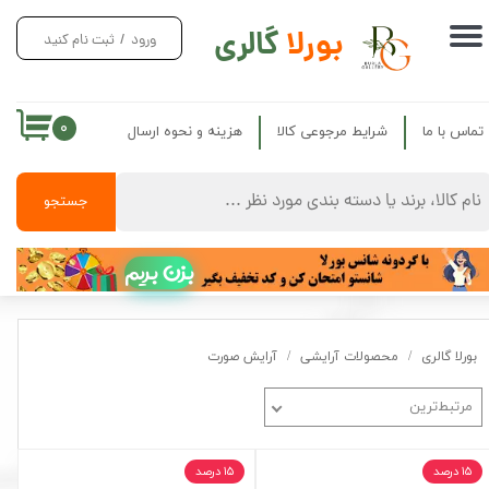
بورلا
گالری
ورود
/
ثبت نام کنید
حساب کاربری من
تغییر گذر واژه
۰
تماس با ما
شرایط مرجوعی کالا
هزینه و نحوه ارسال
سفارشات
خروج از حساب کاربری
جستجو
بزن بریم
بورلا گالری
محصولات آرایشی
آرایش صورت
مرتبط‌ترین
۱۵ درصد
۱۵ درصد