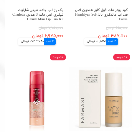
کرم پودر مات فول کاور هندیان اصل
پک رژ لب جامد مینی شارلوت
ضد اب ماندگاری بالا Handaiyan Soft
تیلبری اصل مات 3 عددی Charlotte
Tilbury Mini Lip Trio Kit
Focus
۶۵۰,۰۰۰ تومان
۷,۷۵۰,۰۰۰ تومان
۴۸۷,۵۰۰ تومان
۶,۹۷۵,۰۰۰ تومان
4 قسط
121,875 تومانی
4 قسط
1,743,750 تومانی
۲۰ درصد
۱۰ درصد