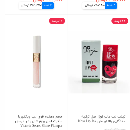
4 قسط
787,500 تومانی
4 قسط
193,375 تومانی
۲۰ درصد
۱۰ درصد
تینت لب مات نوژا اصل ترکیه
حجم دهنده قوی لب ویکتوریا
ماندگاری بالا ابرسان Noja Lip Ink
سکرت اصل براق شاین دار ابرسان
Victoria Secret Shine Plumper
۷۴۰,۰۰۰ تومان