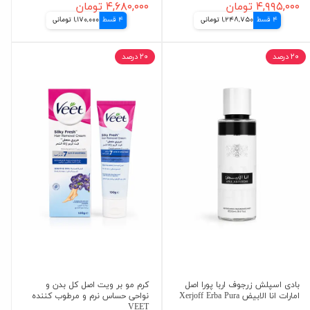
۴,۹۹۵,۰۰۰ تومان
۴,۶۸۰,۰۰۰ تومان
4 قسط
1,248,750 تومانی
4 قسط
1,170,000 تومانی
۲۰ درصد
۲۰ درصد
بادی اسپلش زرجوف اربا پورا اصل
کرم مو بر ویت اصل کل بدن و
امارات انا الابیض Xerjoff Erba Pura
نواحی حساس نرم و مرطوب کننده
VEET