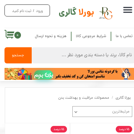
بورلا
گالری
ورود
/
ثبت نام کنید
حساب کاربری من
تغییر گذر واژه
۰
تماس با ما
شرایط مرجوعی کالا
هزینه و نحوه ارسال
سفارشات
خروج از حساب کاربری
جستجو
بزن بریم
بورلا گالری
محصولات مراقبت و بهداشت بدن
مرتبط‌ترین
۱۵ درصد
۱۵ درصد