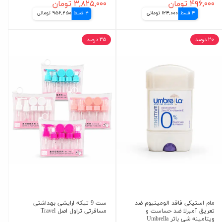
۴۹۶,۰۰۰ تومان
۳,۸۲۵,۰۰۰ تومان
4 قسط
124,000 تومانی
4 قسط
956,250 تومانی
۲۰ درصد
۳۵ درصد
مام استیکی فاقد الومینیوم ضد
ست 9 تیکه ارایشی بهداشتی
تعریق آمبرلا ضد حساست و
مسافرتی تراول اصل Travel
ویتامینه شی باتر Umbrella