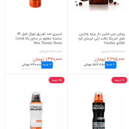
روغن بدن شاین دار برنزه وازلین
اسپری ضد تعریق لورال اصل 48
اصل امریکا بافت ژلی ابرسان کره
ساعته مقاوم در دمای بالا Loreal
کاکائو Vaseline
Men Thermic Resist
۲,۷۰۰,۰۰۰ تومان
۱,۶۰۰,۰۰۰ تومان
۲,۲۹۵,۰۰۰ تومان
۱,۳۶۰,۰۰۰ تومان
4 قسط
573,750 تومانی
4 قسط
340,000 تومانی
۱۰ درصد
۱۵ درصد