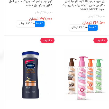
ژل صورت بدن 10 کاره آنوویا اصل
کرم دور چشم ضد چروک سادور اصل
انگلیس حاوی آلوئه ورا هیالورونیک
کلاژن و رتینول sadoer
اسید Anovia Miracle
۷۱۰,۰۰۰ تومان
۴۹۰,۰۰۰ تومان
۴۹۷,۰۰۰ تومان
۲۶۹,۵۰۰ تومان
4 قسط
124,250 تومانی
4 قسط
67,375 تومانی
۲۰ درصد
۲۰ درصد