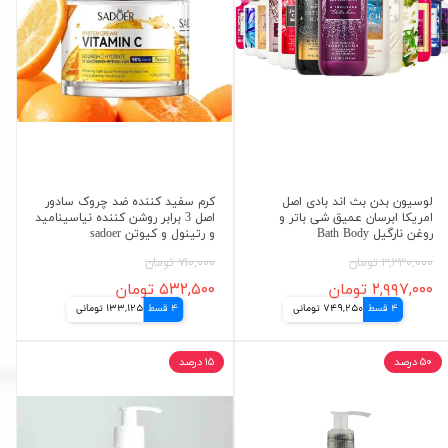
لوسیون بدن بث اند بادی اصل
کرم سفید کننده ضد چروک سادور
امریکا ابرسان عمیق شی باتر و
اصل 3 برابر روشن کننده نیاسینامید
روغن نارگیل Bath Body
و رتینول و کیوتن sadoer
۳,۳۳۰,۰۰۰ تومان
۷۱۰,۰۰۰ تومان
۲,۹۹۷,۰۰۰ تومان
۵۳۲,۵۰۰ تومان
4 قسط
749,250 تومانی
4 قسط
133,125 تومانی
۵۰ درصد
۱۵ درصد