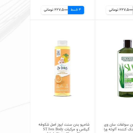
227,500 تومانی
4 قسط
227,500 تومانی
ون سولفات سان وی
شامپو بدن سنت ایوز اصل شکوفه
ک کننده آلوئه ورا
گیلاس و مرکبات ST Ives Body