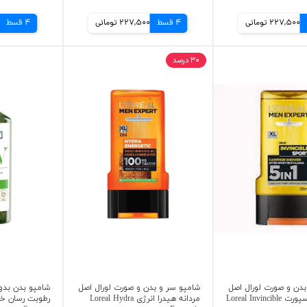
227,500 تومانی
4 قسط
227,500 تومانی
4 قسط
۳۰ درصد
بدن و صورت لورال اصل
شامپو سر و بدن و صورت لورال اصل
شامپو بدن بد
اینویسیبل اسپورت Loreal Invincible
مردانه هیدرا انرژی Loreal Hydra
رطوبت رسان خن