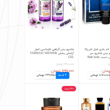
ند بادی اصل امریکا
شامپو بدن گیاهی فارماسی اصل
م بدن شامپو سر
آرامش بخش FARMASI SHOWER
Bath body
GEL
۹۴۰,۰۰۰ تومان
۷۹۹,۰۰۰ تومان
1,170,000 تومانی
4 قسط
199,750 تومانی
۴۰ درصد