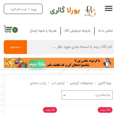
بورلا
گالری
ورود
/
ثبت نام کنید
حساب کاربری من
تغییر گذر واژه
۰
تماس با ما
شرایط مرجوعی کالا
هزینه و نحوه ارسال
سفارشات
خروج از حساب کاربری
جستجو
بزن بریم
بورلا گالری
محصولات آرایشی
آرایش لب
رژلب مدادی
مرتبط‌ترین
۲۵ درصد
۱۵ درصد