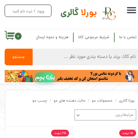
بورلا
گالری
ورود
/
ثبت نام کنید
حساب کاربری من
تغییر گذر واژه
۰
تماس با ما
شرایط مرجوعی کالا
هزینه و نحوه ارسال
سفارشات
خروج از حساب کاربری
جستجو
بزن بریم
بورلا گالری
محصولات مو
حالت دهنده های مو
چسب مو
مرتبط‌ترین
۱۵ درصد
۲۵ درصد